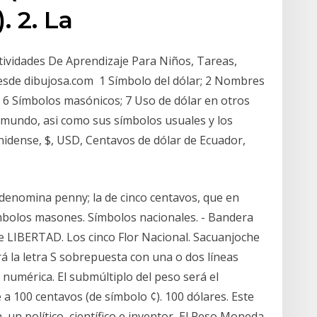
). 2. La
ividades De Aprendizaje Para Niños, Tareas,
sde dibujosa.com 1 Símbolo del dólar; 2 Nombres
o 6 Símbolos masónicos; 7 Uso de dólar en otros
 mundo, asi como sus símbolos usuales y los
nidense, $, USD, Centavos de dólar de Ecuador,
denomina penny; la de cinco centavos, que en
mbolos masones. Símbolos nacionales. - Bandera
de LIBERTAD. Los cinco Flor Nacional. Sacuanjoche
rá la letra S sobrepuesta con una o dos líneas
 numérica. El submúltiplo del peso será el
 a 100 centavos (de símbolo ¢). 100 dólares. Este
n, un político, científico e inventor El Peso Moneda