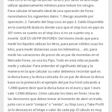
utilizar apalancamiento mínimos para reducir los riesgos.
Para calcular el tamaño ideal de una operación de Forex
necesitamos los siguientes datos: 1. Riesgo asumido por
operación. 2. Tamaño del Stop-Loss en pips 3. Saldo Disponible
en la cuenta Mi duda es donde saco que el stop loss en pips es
30? como se cuanto es el stop loss si no se cuanto voy a
invertir. QUÉ ES UN PIP EN FOREX. Del mismo modo que para
medir los líquidos utilizas los litros, para pesar sólidos usas los
kilos, para medir distancias usas los kilómetros, …etc. para
medir las variaciones de precio de un par de monedas en el
Mercado Forex, se usa los Pips. Todo en esta vida se puede
medir y calcular. Para entender el significado del pip y la
manera en la que calcular su valor debemos recordar qué es
la divisa base y la divisa cotizada. En un par de divisas la divisa
base es la primera.En el ejemplo del par Eur/Usd cotizando a
1.2900 quiere decir que la divisa base es el euro y que 1 euro
vale 1.2900 dólares. Cómo calcular los lotes en forex. Una de
las decisiones que debes tomar al momento de abrir un trade,
junto con si será "compra" o "venta", su Stop Loss y Take Profit
(si lo deseas) es el lotaje o valor de cada pip. El cálculo es muy