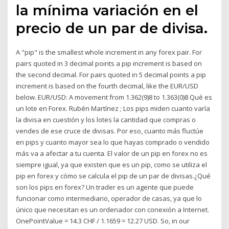
la mínima variación en el
precio de un par de divisa.
A "pip" is the smallest whole increment in any forex pair. For
pairs quoted in 3 decimal points a pip increment is based on
the second decimal. For pairs quoted in 5 decimal points a pip
increment is based on the fourth decimal, like the EUR/USD
below. EUR/USD: A movement from 1.362(9)8 to 1.363(0)8 Qué es
un lote en Forex. Rubén Martínez ; Los pips miden cuanto varía
la divisa en cuestión y los lotes la cantidad que compras o
vendes de ese cruce de divisas. Por eso, cuanto más fluctúe
en pips y cuanto mayor sea lo que hayas comprado o vendido
más va a afectar a tu cuenta. El valor de un pip en forex no es
siempre igual, ya que existen que es un pip, como se utiliza el
pip en forex y cómo se calcula el pip de un par de divisas.¿Qué
son los pips en forex? Un trader es un agente que puede
funcionar como intermediario, operador de casas, ya que lo
único que necesitan es un ordenador con conexión a Internet.
OnePointValue = 14.3 CHF / 1.1659 = 12.27 USD. So, in our