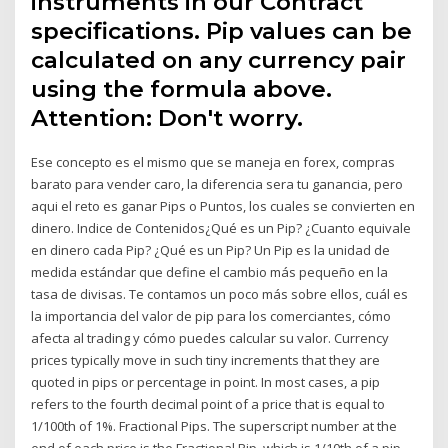
instruments in our Contract
specifications. Pip values can be
calculated on any currency pair
using the formula above.
Attention: Don't worry.
Ese concepto es el mismo que se maneja en forex, compras
barato para vender caro, la diferencia sera tu ganancia, pero
aqui el reto es ganar Pips o Puntos, los cuales se convierten en
dinero. Indice de Contenidos¿Qué es un Pip? ¿Cuanto equivale
en dinero cada Pip? ¿Qué es un Pip? Un Pip es la unidad de
medida estándar que define el cambio más pequeño en la
tasa de divisas. Te contamos un poco más sobre ellos, cuál es
la importancia del valor de pip para los comerciantes, cómo
afecta al trading y cómo puedes calcular su valor. Currency
prices typically move in such tiny increments that they are
quoted in pips or percentage in point. In most cases, a pip
refers to the fourth decimal point of a price that is equal to
1/100th of 1%. Fractional Pips. The superscript number at the