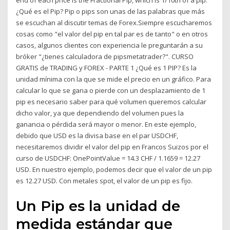
end of each price is the Fractional Pip, which is 1/10th of a pip.
¿Qué es el Pip? Pip o pips son unas de las palabras que más
se escuchan al discutir temas de Forex.Siempre escucharemos
cosas como "el valor del pip en tal par es de tanto" o en otros
casos, algunos clientes con experiencia le preguntarán a su
bróker "¿tienes calculadora de pipsmetatrader?". CURSO
GRATIS de TRADING y FOREX - PARTE 1 ¿Qué es 1 PIP? Es la
unidad mínima con la que se mide el precio en un gráfico. Para
calcular lo que se gana o pierde con un desplazamiento de 1
pip es necesario saber para qué volumen queremos calcular
dicho valor, ya que dependiendo del volumen pues la
ganancia o pérdida será mayor o menor. En este ejemplo,
debido que USD es la divisa base en el par USDCHF,
necesitaremos dividir el valor del pip en Francos Suizos por el
curso de USDCHF: OnePointValue = 14.3 CHF / 1.1659 = 12.27
USD. En nuestro ejemplo, podemos decir que el valor de un pip
es 12.27 USD. Con metales spot, el valor de un pip es fijo.
Un Pip es la unidad de
medida estándar que