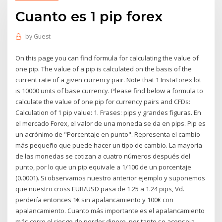
Cuanto es 1 pip forex
by
Guest
On this page you can find formula for calculating the value of
one pip. The value of a pip is calculated on the basis of the
current rate of a given currency pair. Note that 1 InstaForex lot
is 10000 units of base currency. Please find below a formula to
calculate the value of one pip for currency pairs and CFDs:
Calculation of 1 pip value: 1. Frases: pips y grandes figuras. En
el mercado Forex, el valor de una moneda se da en pips. Pip es
un acrónimo de "Porcentaje en punto". Representa el cambio
más pequeño que puede hacer un tipo de cambio. La mayoría
de las monedas se cotizan a cuatro números después del
punto, por lo que un pip equivale a 1/100 de un porcentaje
(0.0001). Si observamos nuestro anterior ejemplo y suponemos
que nuestro cross EUR/USD pasa de 1.25 a 1.24 pips, Vd.
perdería entonces 1€ sin apalancamiento y 100€ con
apalancamiento. Cuanto más importante es el apalancamiento
más corre el riesgo de perder dinero, por tanto se aconseja