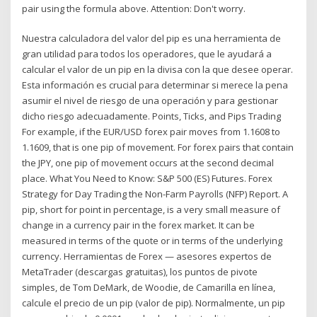
pair using the formula above. Attention: Don't worry.
Nuestra calculadora del valor del pip es una herramienta de
gran utilidad para todos los operadores, que le ayudará a
calcular el valor de un pip en la divisa con la que desee operar.
Esta información es crucial para determinar si merece la pena
asumir el nivel de riesgo de una operación y para gestionar
dicho riesgo adecuadamente. Points, Ticks, and Pips Trading
For example, if the EUR/USD forex pair moves from 1.1608 to
1.1609, that is one pip of movement. For forex pairs that contain
the JPY, one pip of movement occurs at the second decimal
place. What You Need to Know: S&P 500 (ES) Futures. Forex
Strategy for Day Trading the Non-Farm Payrolls (NFP) Report. A
pip, short for point in percentage, is a very small measure of
change in a currency pair in the forex market. It can be
measured in terms of the quote or in terms of the underlying
currency. Herramientas de Forex — asesores expertos de
MetaTrader (descargas gratuitas), los puntos de pivote
simples, de Tom DeMark, de Woodie, de Camarilla en línea,
calcule el precio de un pip (valor de pip). Normalmente, un pip