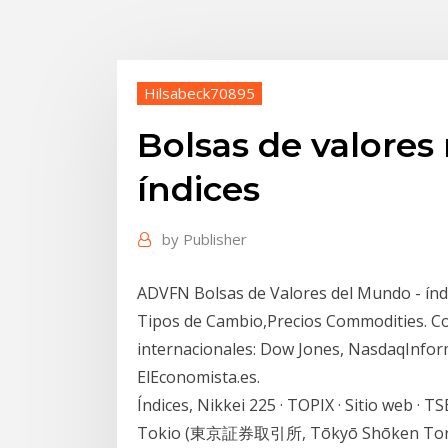
Hilsabeck70895
Bolsas de valores
índices
by
Publisher
ADVFN Bolsas de Valores del Mundo - índi
Tipos de Cambio,Precios Commodities. Cons
internacionales: Dow Jones, NasdaqInforma
ElEconomista.es.
Índices, Nikkei 225 · TOPIX · Sitio web · TS
Tokio (東京証券取引所, Tōkyō Shōken Torihiki