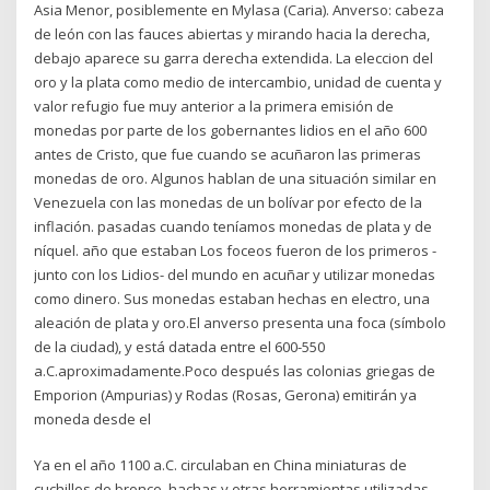
Asia Menor, posiblemente en Mylasa (Caria). Anverso: cabeza
de león con las fauces abiertas y mirando hacia la derecha,
debajo aparece su garra derecha extendida. La eleccion del
oro y la plata como medio de intercambio, unidad de cuenta y
valor refugio fue muy anterior a la primera emisión de
monedas por parte de los gobernantes lidios en el año 600
antes de Cristo, que fue cuando se acuñaron las primeras
monedas de oro. Algunos hablan de una situación similar en
Venezuela con las monedas de un bolívar por efecto de la
inflación. pasadas cuando teníamos monedas de plata y de
níquel. año que estaban Los foceos fueron de los primeros -
junto con los Lidios- del mundo en acuñar y utilizar monedas
como dinero. Sus monedas estaban hechas en electro, una
aleación de plata y oro.El anverso presenta una foca (símbolo
de la ciudad), y está datada entre el 600-550
a.C.aproximadamente.Poco después las colonias griegas de
Emporion (Ampurias) y Rodas (Rosas, Gerona) emitirán ya
moneda desde el
Ya en el año 1100 a.C. circulaban en China miniaturas de
cuchillos de bronce, hachas y otras herramientas utilizadas