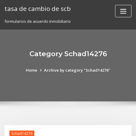
Skip
tasa de cambio de scb
to
content
formularios de acuerdo inmobiliario
Category Schad14276
Home
Archive by category "Schad14276"
Schad14276